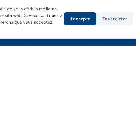
in de vous offrir la meilleure
re site web. Si vous continuez à
J'accepte
Tout rejeter
idérerons que vous acceptez
 teknik verilere mi ihtiyacı
lerimizin teknik çizimlerini, ölçülerini ve performans e
içeren kataloğumuzu inceleyin.
Kataloğu İndir (PDF)
Satış Temsilcisi ile Görüş