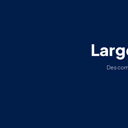
Larg
Des compo