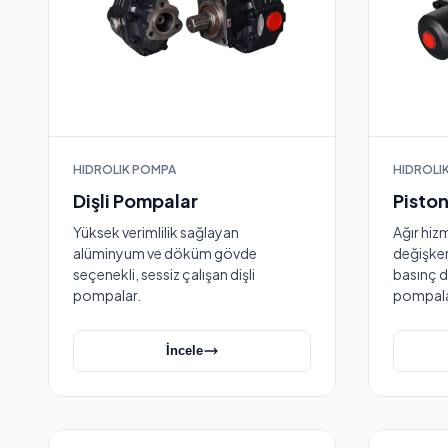
HIDROLIK POMPA
HIDROLI
Dişli Pompalar
Pisto
Yüksek verimlilik sağlayan
Ağır hiz
alüminyum ve döküm gövde
değişken
seçenekli, sessiz çalışan dişli
basınç d
pompalar.
pompala
İncele