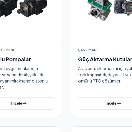
K POMPA
ŞANZIMAN
nlu Pompalar
Güç Aktarma Kutular
met uygulamaları için
Araç üstü ekipmanlar için y
 ve sabit debili, yüksek
tork kapasiteli, dayanıklı ve
ayanımlı eksenel pistonlu
ömürlü PTO çözümleri.
r.
İncele
İncele