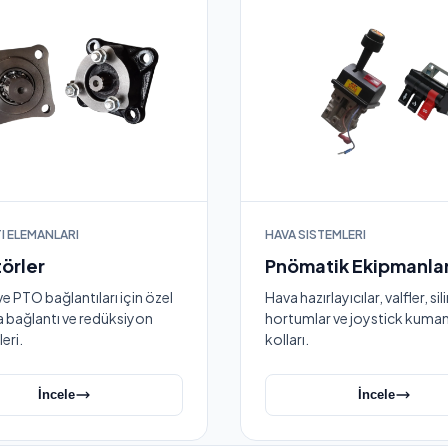
I ELEMANLARI
HAVA SISTEMLERI
örler
Pnömatik Ekipmanla
 PTO bağlantıları için özel
Hava hazırlayıcılar, valfler, sili
ra bağlantı ve redüksiyon
hortumlar ve joystick kuma
eri.
kolları.
İncele
İncele