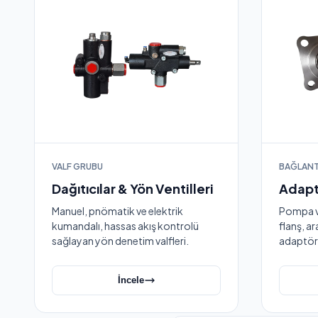
VALF GRUBU
BAĞLANT
Dağıtıcılar & Yön Ventilleri
Adapt
Manuel, pnömatik ve elektrik
Pompa ve
kumandalı, hassas akış kontrolü
flanş, a
sağlayan yön denetim valfleri.
adaptörl
İncele