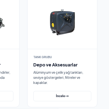
TANK GRUBU
r
Depo ve Aksesuarlar
ndirler,
Alüminyum ve çelik yağ tankları,
nda
seviye göstergeleri, filtreler ve
kapaklar.
İncele