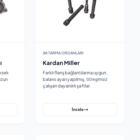
AKTARMA ORGANLARI
ı
Kardan Miller
üksek
Farklı flanş bağlantılarına uygun,
 uzun
balans ayarı yapılmış, titreşimsiz
çalışan dayanıklı şaftlar.
İncele